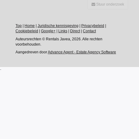
Stuur onderzoek
Top
|
Home
|
Juridische kennisgeving
|
Privacybeleid
|
Cookiebeleid
|
Google+
|
Links
|
Direct
|
Contact
Auteursrechten © Rentals Javea, 2026. Alle rechten
voorbehouden.
Aangedreven door
Advance Agent - Estate Agency Software
-