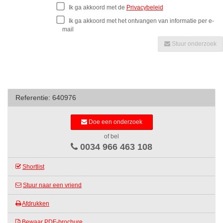
Ik ga akkoord met de
Privacybeleid
Ik ga akkoord met het ontvangen van informatie per e-
mail
Stuur onderzoek
Referentie: 640976
Doe een onderzoek
of bel
0034 966 463 108
Shortlist
Stuur naar een vriend
Afdrukken
Bewaar PDF-brochure