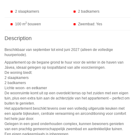
2 slaapkamers
2 badkamers
2
100 m
bouwen
Zwembad: Yes
Description
Beschikbaar van september tot eind juni 2027 (alleen de volledige
huurperiode).
Appartement op de begane grond te huur voor de winter in de haven van
Jávea, ideaal gelegen op loopafstand van alle voorzieningen.
De woning biedt:
2 slaapkamers
2 badkamers
Lichte woon- en eetkamer
De woonruimte komt uit op een overdekt terras op het zuiden met een eigen
tuin, plus een extra tuin aan de achterzijde van het appartement – ​​perfect om
buiten te genieten.
Het appartement beschikt tevens over een volledig uitgeruste keuken met
een aparte bijkeuken, centrale verwarming en airconditioning voor comfort
het hele jaar door.
Gelegen in een goed onderhouden complex, kunnen bewoners genieten
van een prachtig gemeenschappelijk zwembad en aantrekkelijke tuinen.
Een eigen parkeerplaats is inbegrepen.