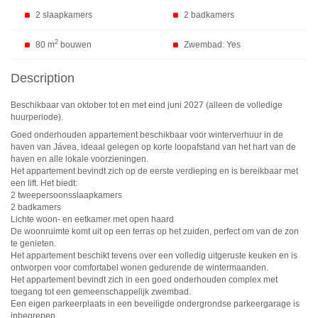
2 slaapkamers
2 badkamers
2
80 m
bouwen
Zwembad: Yes
Description
Beschikbaar van oktober tot en met eind juni 2027 (alleen de volledige
huurperiode).
Goed onderhouden appartement beschikbaar voor winterverhuur in de
haven van Jávea, ideaal gelegen op korte loopafstand van het hart van de
haven en alle lokale voorzieningen.
Het appartement bevindt zich op de eerste verdieping en is bereikbaar met
een lift. Het biedt:
2 tweepersoonsslaapkamers
2 badkamers
Lichte woon- en eetkamer met open haard
De woonruimte komt uit op een terras op het zuiden, perfect om van de zon
te genieten.
Het appartement beschikt tevens over een volledig uitgeruste keuken en is
ontworpen voor comfortabel wonen gedurende de wintermaanden.
Het appartement bevindt zich in een goed onderhouden complex met
toegang tot een gemeenschappelijk zwembad.
Een eigen parkeerplaats in een beveiligde ondergrondse parkeergarage is
inbegrepen.