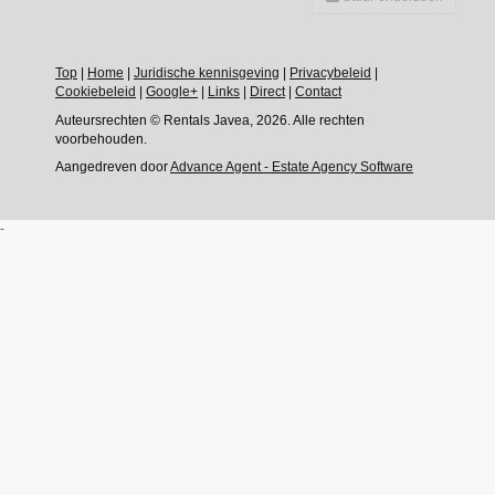
Top
|
Home
|
Juridische kennisgeving
|
Privacybeleid
|
Cookiebeleid
|
Google+
|
Links
|
Direct
|
Contact
Auteursrechten © Rentals Javea, 2026. Alle rechten
voorbehouden.
Aangedreven door
Advance Agent - Estate Agency Software
-