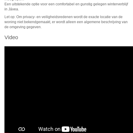
Een uitstekende optie voor een comfortabel en gunstig gelegen winterverblijf
in Jávea.
Let op: Om privacy- en veiligheidsredenen wordt de exacte locatie van de
woning niet bekendgemaakt, er wordt alleen een algemene beschrijving van
de omgeving gegeven.
Video