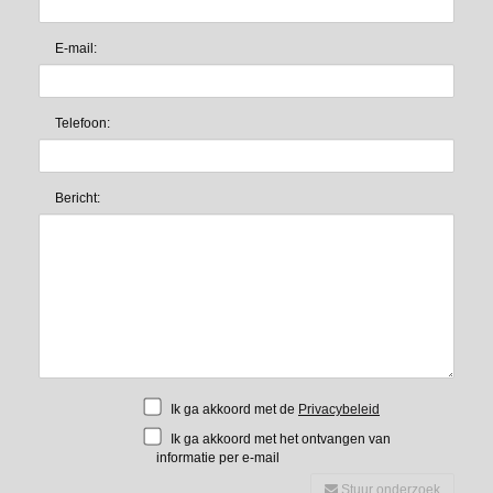
E-mail:
Telefoon:
Bericht:
Ik ga akkoord met de
Privacybeleid
Ik ga akkoord met het ontvangen van
informatie per e-mail
Stuur onderzoek