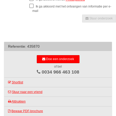
Ik ga akkoord met het ontvangen van informatie per e-
mail
Stuur onderzoek
Referentie: 435870
Doe een onderzoek
of bel
0034 966 463 108
Shortlist
Stuur naar een vriend
Afdrukken
Bewaar PDF-brochure