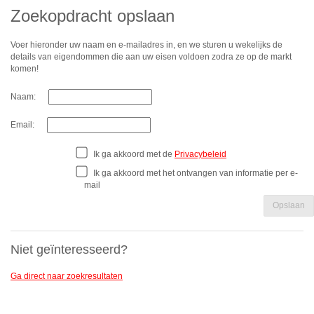
Zoekopdracht opslaan
Voer hieronder uw naam en e-mailadres in, en we sturen u wekelijks de
details van eigendommen die aan uw eisen voldoen zodra ze op de markt
komen!
Naam:
Email:
Ik ga akkoord met de
Privacybeleid
Ik ga akkoord met het ontvangen van informatie per e-
mail
Opslaan
Niet geïnteresseerd?
Ga direct naar zoekresultaten