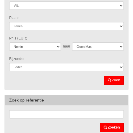
Plaats
Prijs (EUR)
naar
Bijzonder
Zoek
Zoek op referentie
Zoeken