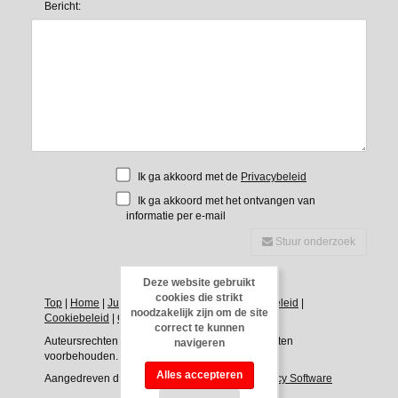
Bericht:
Ik ga akkoord met de
Privacybeleid
Ik ga akkoord met het ontvangen van
informatie per e-mail
Stuur onderzoek
Deze website gebruikt
cookies die strikt
Top
|
Home
|
Juridische kennisgeving
|
Privacybeleid
|
noodzakelijk zijn om de site
Cookiebeleid
|
Google+
|
Links
|
Direct
|
Contact
correct te kunnen
Auteursrechten © Rentals Javea, 2026. Alle rechten
navigeren
voorbehouden.
Alles accepteren
Aangedreven door
Advance Agent - Estate Agency Software