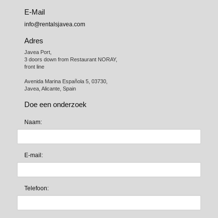
E-Mail
info@rentalsjavea.com
Adres
Javea Port, 

3 doors down from Restaurant NORAY,

front line

Avenida Marina Española 5, 03730,

Javea, Alicante, Spain
Doe een onderzoek
Naam:
E-mail:
Telefoon: