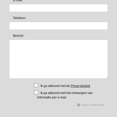
E-mail:
Telefoon:
Bericht:
Ik ga akkoord met de
Privacybeleid
Ik ga akkoord met het ontvangen van
informatie per e-mail
Stuur onderzoek