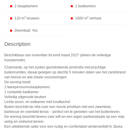
2 slaapkamers
1 badkamers
2
2
120 m
bouwen
1000 m
verhaal
Zwembad: Yes
Description
Beschikbaar van november tot eind maart 2027 (alleen de volledige
huurperiode).
Charmante, op het zuiden georiënteerde privévilla met prachtige
buitenruimtes, ideaal gelegen op slechts 5 minuten rijden van het zandstrand
van Arenal en alle lokale voorzieningen.
De woning biedt:
2 tweepersoonsslaapkamers
1 complete badkamer
Volledig uitgeruste keuken
Lichte woon- en eetkamer met houtkachel
Buiten beschikt de villa over een mooie privétuin met een zwembad,
barbecue en overdekt terras – perfect om te genieten van het buitenleven.
De woning beschikt tevens over wifi en een eigen parkeerplaats op een vlak,
veilig en omheind terrein.
Een uitstekende optie voor een rustig en comfortabel winterverblijf in Jávea.