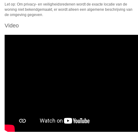
Let op: Om privacy- en veiligheidsredenen wordt de exacte locatie van de
woning niet bekendgemaakt, er wordt alleen een algemene beschrijving van
de omgeving gegeven.
Video