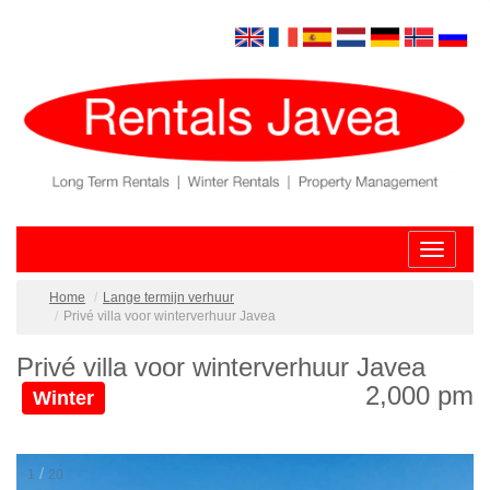
Toggle
navigatio
Home
Lange termijn verhuur
Privé villa voor winterverhuur Javea
Privé villa voor winterverhuur Javea
2,000 pm
Winter
/
2
20