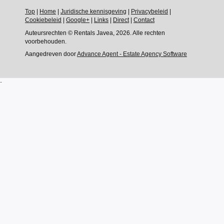
Top
|
Home
|
Juridische kennisgeving
|
Privacybeleid
|
Cookiebeleid
|
Google+
|
Links
|
Direct
|
Contact
Auteursrechten © Rentals Javea, 2026. Alle rechten
voorbehouden.
Aangedreven door
Advance Agent - Estate Agency Software
-