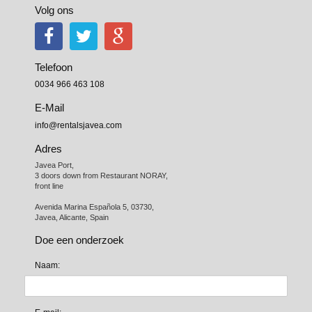
Volg ons
Telefoon
0034 966 463 108
E-Mail
info@rentalsjavea.com
Adres
Javea Port, 

3 doors down from Restaurant NORAY,

front line

Avenida Marina Española 5, 03730,

Javea, Alicante, Spain
Doe een onderzoek
Naam: