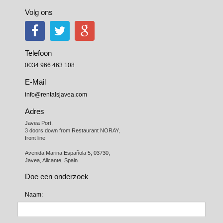
Volg ons
Telefoon
0034 966 463 108
E-Mail
info@rentalsjavea.com
Adres
Javea Port, 

3 doors down from Restaurant NORAY,

front line

Avenida Marina Española 5, 03730,

Javea, Alicante, Spain
Doe een onderzoek
Naam: