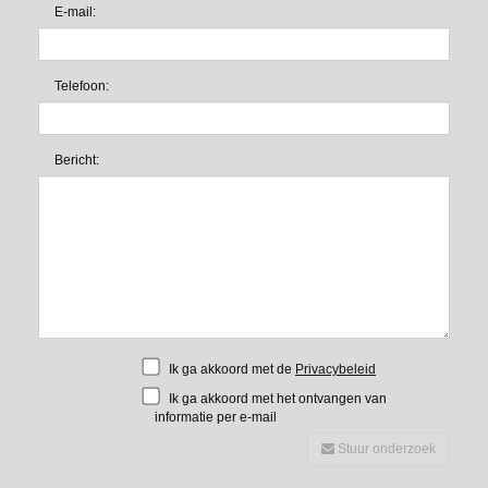
E-mail:
Telefoon:
Bericht:
Ik ga akkoord met de
Privacybeleid
Ik ga akkoord met het ontvangen van
informatie per e-mail
Stuur onderzoek